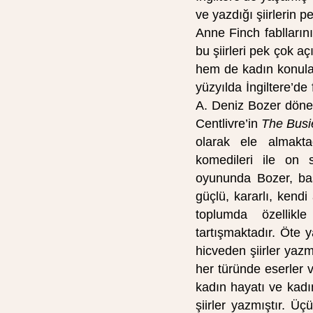
ve yazdığı şiirlerin 
Anne Finch fablların
bu şiirleri pek çok aç
hem de kadın konular
yüzyılda İngiltere’d
A. Deniz Bozer döne
Centlivre’in
The Busi
olarak ele almakta
komedileri ile on 
oyununda Bozer, bask
güçlü, kararlı, kend
toplumda özellikle
tartışmaktadır. Öte 
hicveden şiirler yaz
her türünde eserler v
kadın hayatı ve kadı
şiirler yazmıştır. 