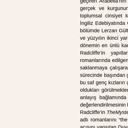
geçiren Arabella’nı
gerçek ve kurgunun 
toplumsal cinsiyet 
İngiliz Edebiyatında
bölümde Lerzan Gülte
ve yüzyılın ikinci y
dönemin en ünlü kad
Radcliffe’in yapıtl
romanlarında edilgen
saklanmaya çalışara
sürecinde başından g
bu saf genç kızların 
oldukları görülmekt
anlayış bağlamında 
değerlendirilmesinin
Radcliffe’in
TheMyste
adlı romanlarını “t
açısını yansıtan Duy