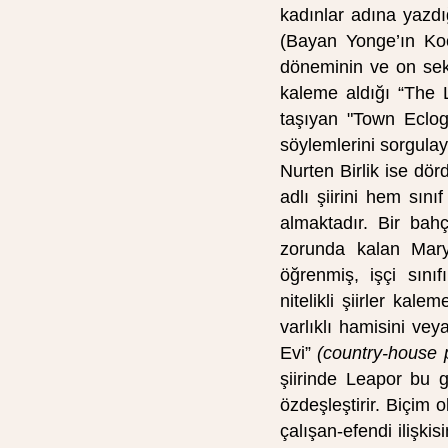
kadınlar adına yazd
(Bayan Yonge’ın Ko
döneminin ve on seki
kaleme aldığı “The L
taşıyan "Town Eclog
söylemlerini sorgulay
Nurten Birlik ise d
adlı şiirini hem sını
almaktadır. Bir bah
zorunda kalan Mary
öğrenmiş, işçi sın
nitelikli şiirler kal
varlıklı hamisini ve
Evi”
(country-house 
şiirinde Leapor bu g
özdeşleştirir. Biçim o
çalışan-efendi ilişkis