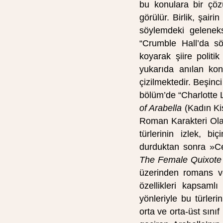
bu konulara bir çöz
görülür. Birlik, şair
söylemdeki gelenekse
“Crumble Hall’da sö
koyarak şiire politi
yukarıda anılan konu
çizilmektedir. Beşinci
bölüm’de “Charlotte
of Arabella
(Kadın Kiş
Roman Karakteri Ola
türlerinin izlek, b
durduktan sonra »C
The Female Quixote
üzerinden romans v
özellikleri kapsaml
yönleriyle bu türler
orta ve orta-üst sını