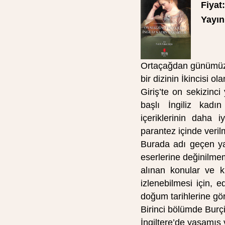
Fiyat:
Yayın 
Ortaçağdan günümüze 
bir dizinin İkincisi 
Giriş’te on sekizinci
başlı İngiliz kadın
içeriklerinin daha i
parantez içinde veril
Burada adı geçen ya
eserlerine değinilmemi
alınan konular ve ku
izlenebilmesi için, e
doğum tarihlerine gör
Birinci bölümde Burçi
İngiltere’de yaşamış