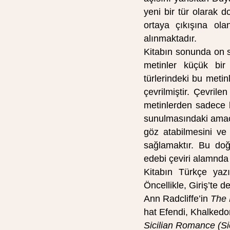
yeni bir tür olarak 
ortaya çıkışına olan
alınmaktadır.
Kitabın sonunda on s
metinler küçük bir
türlerindeki bu meti
çevrilmiştir. Çevril
metinlerden sadece k
sunulmasındaki amaç
göz atabilmesini ve
sağlamaktır. Bu doğ
edebi çeviri alamnda
Kitabın Türkçe yaz
Öncellikle, Giriş’te 
Ann Radcliffe’in
The 
hat Efendi, Khalkedo
Sicilian Romance (Si