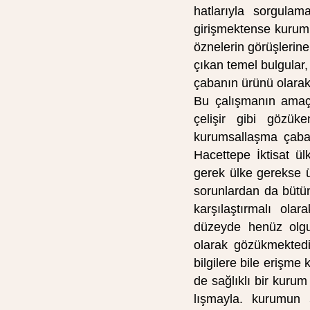
hatlarıyla sorgula
girişmektense kurum
özne­lerin görüşlerin
çıkan temel bulgular, 
çabanın ürünü olarak 
Bu çalışmanın amaçla
çelişir gibi gözük
kurumsallaşma çabal
Hacettepe İktisat ül
gerek ülke gerekse ü
sorunlardan da bütünü
karşılaştırmalı olar
düzeyde henüz olgu
olarak gözükmektedi
bilgilere bile erişme
de sağlıklı bir kurum
lışmayla. kurumun 