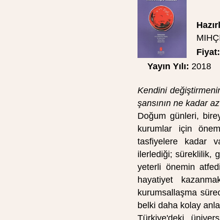
Hazır
MIHÇ
Fiyat:
Yayın Yılı:
2018
Kendini değiştirmeni
şansının ne kadar az
Doğum günleri, bire
kurumlar için önem
tasfiyelere kadar v
ilerlediği; süreklilik,
yeterli önemin atfe
hayatiyet kazanma
kurumsallaşma sürec
belki daha kolay anlaş
Türkiye'deki ünivers