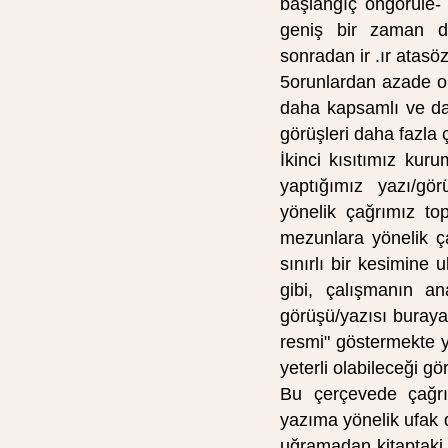
başlangıç öngörüle- 
geniş bir za­man di
sonradan ir .ır atasö
5orunlardan azade ol
daha kapsamlı ve dah
görüşleri daha fazla 
İkinci kısıtımız ku
yaptığımız yazı/görü
yönelik çağrımız to
mezunlara yönelik ça
sınırlı bir kesimine 
gibi, çalışmanın a
görüşü/yazısı buraya 
resmi" göstermekte ye
yeterli olabilece­ği g
Bu çerçevede çağrıl
yazıma yönelik ufak 
uğramadan kitaptaki ye