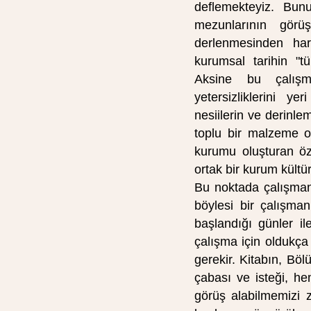
deflemekteyiz. Bun
mezunlarının görüş
derlenmesinden har
kurumsal tarihin "tü
Aksine bu çalışman
yetersizliklerini y
nesiilerin ve derinle
toplu bir malzeme ol
kurumu oluşturan özn
ortak bir kurum kült
Bu noktada çalışmanın
böylesi bir çalışman
başlandığı günler i
çalışma için oldukça 
gerekir. Kitabın, Bö
çabası ve isteği, he
görüş alabilmemizi z