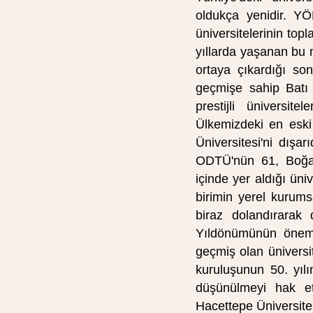
oldukça yenidir. YÖK
üniversitelerinin top
yıllarda yaşanan bu 
ortaya çıkardığı son
geçmişe sahip Batı 
prestijli üniversite
Ülkemizdeki en eski
Üniversitesi'ni dışa
ODTÜ'nün 61, Boğazi
içinde yer aldığı üni
birimin ye­rel kurum
biraz dolandırarak
Yıldönümünün önemi
geçmiş olan üniversite
kuruluşunun 50. yıl
düşünülmeyi hak et
Hacettepe Üniversites