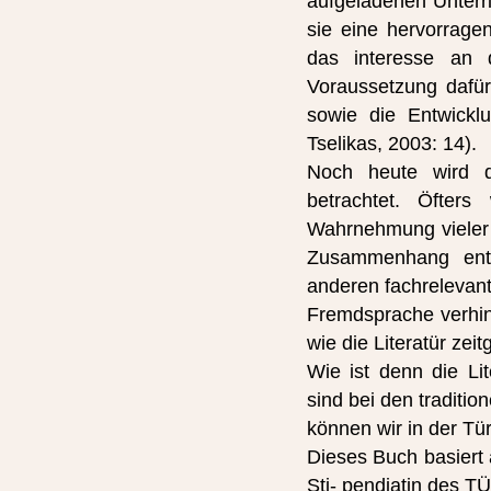
aufgeladenen Unterr
sie eine hervorragend
das interesse an d
Voraussetzung dafür
sowie die Entwickl
Tselikas, 2003: 14).
Noch heute wird die
betrachtet. Öfters
Wahrnehmung vieler F
Zusammenhang ents
anderen fachrelevante
Fremdsprache verhin
wie die Literatür zei
Wie ist denn die Li
sind bei den traditi
können wir in der T
Dieses Buch basiert 
Sti- pendiatin des 