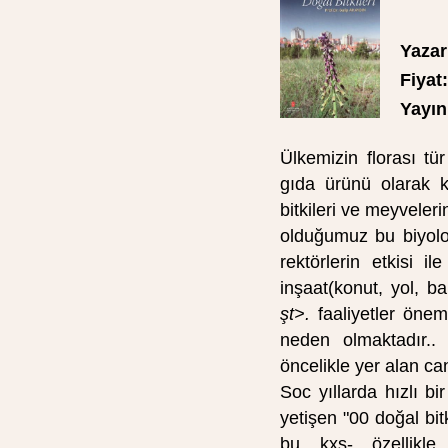
Yazar
Fiyat:
Yayın 
Ülkemizin florası t
gıda ürünü olarak ku
bitkileri ve meyveler
olduğumuz bu biyoloji
rektörlerin etkisi i
inşaat(konut, yol, ba
şt>.
faaliyetler önem
neden olmaktadır.. B
öncelikle yer alan can
Soc yıllarda hızlı b
yeti­şen "00 doğal 
bu kxş- özellikle 