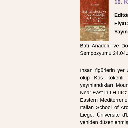
10. K
Editö
Fiyat:
Yayın 
Batı Anadolu ve Doğ
Sempozyumu 24.04.200
İnsan figürlerin yer
olup Kos kökenli d
yayınlandıkları Mou
Near East in LH IIIC
Eastern Mediterrene
Italian School of Ar
Liege: Üniversite d'
yeniden düzenlenmişt