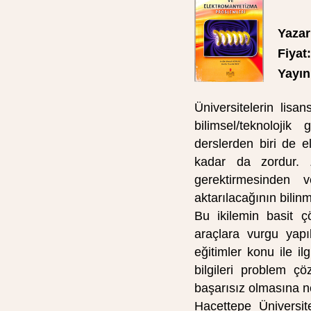
Yazar
Fiyat:
Yayın 
Üniversitelerin lis
bilimsel/teknolojik
derslerden biri de 
kadar da zordur. Z
gerektirmesinden 
aktarılacağının bilinme
Bu ikilemin basit ç
araçlara vurgu yapı
eğitimler konu ile i
bilgileri problem ç
başarısız olmasına n
Hacettepe Üniversite