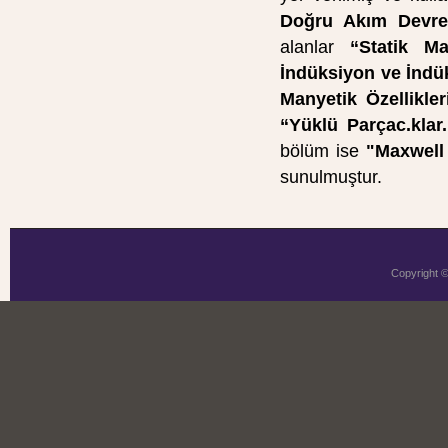
Doğru Akım Devre
alanlar
“Statik M
İndüksiyon ve İndü
Manyetik Özellikl
“Yüklü Parçac.klar
bölüm ise
"Maxwell
sunulmuştur.
Copyright 