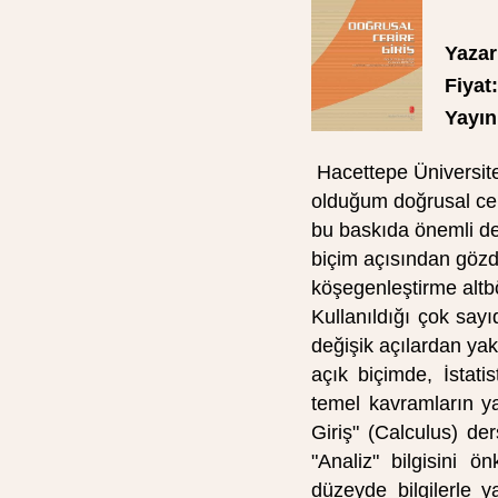
Yazar
Fiyat:
Yayın 
Hacettepe Üniversites
olduğum doğrusal cebi
bu baskıda önemli değ
biçim açısından gözde
köşegenleştirme altbö
Kullanıldığı çok sayı
değişik açılardan yak
açık biçimde, İstati
temel kavramların ya
Giriş" (Calculus) der
"Analiz" bilgisini ö
düzeyde bilgilerle ya