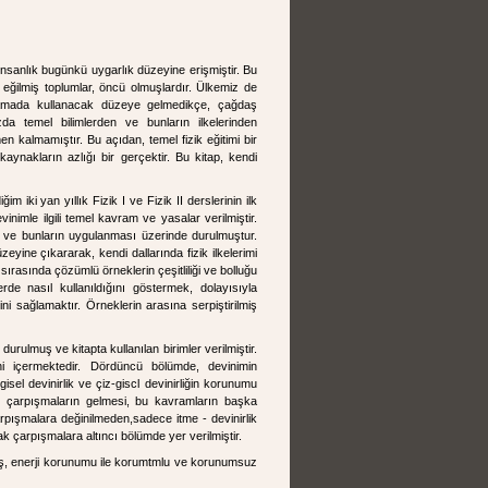
 insanlık bugünkü uygarlık düzeyine erişmiştir. Bu
 eğilmiş toplumlar, öncü olmuşlardır. Ülkemiz de
gulamada kullanacak düzeye gelmedikçe, çağdaş
zda temel bilimlerden ve bunların ilkelerinden
kalmamıştır. Bu açıdan, temel fizik eğitimi bir
 kaynakların azlığı bir gerçektir. Bu kitap, kendi
m iki yan yıllık Fizik I ve Fizik II derslerinin ilk
vinimle ilgili temel kavram ve yasalar verilmiştir.
 ve bunların uygulanması üzerinde durulmuştur.
üzeyine çıkararak, kendi dallarında fizik ilkelerimi
 sırasında çözümlü örneklerin çeşitliliği ve bolluğu
de nasıl kullanıldığını göstermek, dolayısıyla
ni sağlamaktır. Örneklerin arasına serpiştirilmiş
durulmuş ve kitapta kullanılan birimler verilmiştir.
i içermektedir. Dördüncü bölümde, devinimin
sel devinirlik ve çiz-giscl devinirliğin korunumu
men çarpışmaların gelmesi, bu kavramların başka
rpışmalara değinilmeden,sadece itme - devinirlik
ak çarpışmalara altıncı bölümde yer verilmiştir.
lmuş, enerji korunumu ile korumtmlu ve korunumsuz