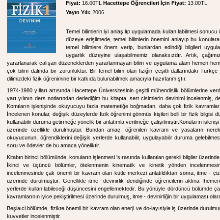
Fiyat:
16.00TL
Hacettepe Öğrencileri İçin Fiyat:
13.00TL
Yayın Yılı:
2006
Temel bilimlerin iyi anlaşılıp uygulamada kullanılabilmesi sonucu
düzeye erişilmede, temel bilimlerin önemini anlayıp bu konulara
temel bilimlere önem verip, bunlardan edindiği bilgileri uy
uygarlık düzeyine ulaşabilmemiz olanaksızdır. Artık, çağımı
yararlanarak çalışan düzeneklerden yararlanmayan bilim ve uygulama alam hemen hemen 
çok bilim dalında bir zorunluktur. Bir temel bilim olan fiziğin çeşitli dallarındaki Türkçe
dilimizdeki fizik öğrenimine bir katkıda bulunabilmek amacıyla hazırlanmıştır.
1974-1980 yılları artısında Hacettepe Üniversitesinin çeşitli mühendislik bölümlerine verdiği
yarı yılının ders notlarından derlediğim bu kitapta, sert cisimlerin devinimi incelenmiş, de
Komıların işlenişinde okuyucuyu fazla matemetiğe boğmadan, daha çok fizik kavramlar
İncelenen konular, değişik düzeylerde fizik öğrenimi gönmüs kişileri belli bir fizik bilgisi d
kullanabilir duruma getirmeğe yönelik bir anlatımla verilmeğe çalışılmıştır.Konuların işlenişi
üzerinde özellikle durulmuştur. Bundan amaç, öğrenilen kavram ve yasaların nereler
okuyucunun, öğrendiklerini değişik yerlerde kullanabilir, uygulayabilir duruma gelebilmesi
soru ve ödevler de bu amaca yöneliktir.
Kitabın birinci bölümünde, konuların işlenmesi 'sırasında kullanılan gerekli bilgiler üzerinde 
İkinci ve üçüncü bölümler, ötelenmenin kinematik ve kinetik yönden incelenmesin
incelenmesinde çak önemli bir kavram olan kütle merkezi anlatıldıktan sonra, itme - çizgi
üzerinde durulmuştur. Genellikle itme -devinirlik dendiğinde öğrencilerin aklına Ihe
yerlerde kullanılabileceği düşüncesini engellemektedir. Bu yönüyle dördüncü bölümde ça
kavramlarının iyice pekiştirilmesi üzerinde durulmuş, itme - devinirliğin bir uygulaması olar
Beşiaıci bölümde, fizikte önemli bir kavram olan enerji ve do-layısiyle iş üzerinde duru
kuvvetler incelenmiştir.