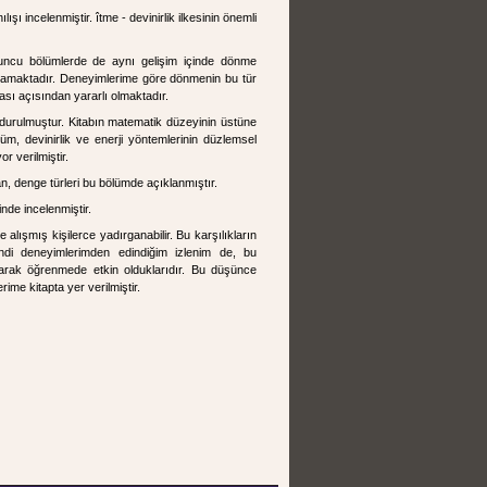
lışı incelenmiştir. îtme - devinirlik ilkesinin önemli
onuncu bölümlerde de aynı gelişim içinde dönme
anmamaktadır. Deneyimlerime göre dönmenin bu tür
ası açısından yararlı olmaktadır.
 durulmuştur. Kitabın matematik düzeyinin üstüne
üm, devinirlik ve enerji yöntemlerinin düzlemsel
 verilmiştir.
n, denge türleri bu bölümde açıklanmıştır.
nde incelenmiştir.
 alışmış kişilerce yadırganabilir. Bu karşılıkların
endi deneyimlerimden edindiğim izlenim de, bu
ayarak öğrenmede etkin olduklarıdır. Bu düşünce
ime kitapta yer verilmiştir.