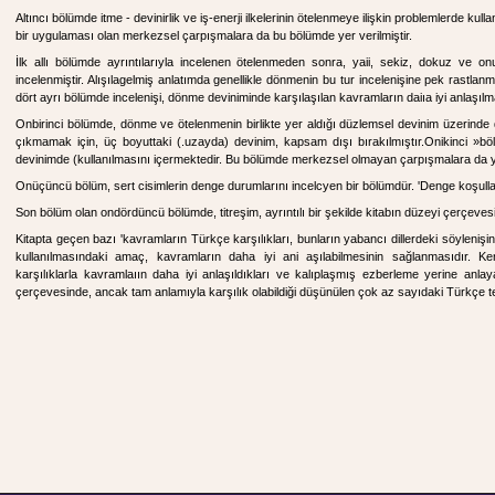
Altıncı bölümde itme - devinirlik ve iş-enerji ilkelerinin ötelenmeye ilişkin problemlerde kullanı
bir uygulaması olan merkezsel çarpışmalara da bu bölümde yer verilmiştir.
İlk allı bölümde ayrıntılarıyla incelenen ötelenmeden sonra, yaii, sekiz, dokuz ve 
incelenmiştir. Alışılagelmiş anlatımda genellikle dönmenin bu tur incelenişine pek rastl
dört ayrı bölümde incelenişi, dönme deviniminde karşılaşılan kavramların daiıa iyi anlaşılm
Onbirinci bölümde, dönme ve ötelenmenin birlikte yer aldığı düzlemsel devinim üzerinde
çıkmamak için, üç boyuttaki (.uzayda) devinim, kapsam dışı bırakılmıştır.Onikinci »böl
devinimde (kullanılmasını içermektedir. Bu bölümde merkezsel olmayan çarpışmalara da yor
Onüçüncü bölüm, sert cisimlerin denge durumlarını incelcyen bir bölümdür. 'Denge koşulla
Son bölüm olan ondördüncü bölümde, titreşim, ayrıntılı bir şekilde kitabın düzeyi çerçevesi
Kitapta geçen bazı 'kavramların Türkçe karşılıkları, bunların yabancı dillerdeki söylenişine
kullanılmasındaki amaç, kavramların daha iyi ani aşılabilmesinin sağlanmasıdır. K
karşılıklarla kavramlaıın daha iyi anlaşıldıkları ve kalıplaşmış ezberleme yerine anl
çerçevesinde, ancak tam anlamıyla karşılık olabildiği düşünülen çok az sayıdaki Türkçe ter