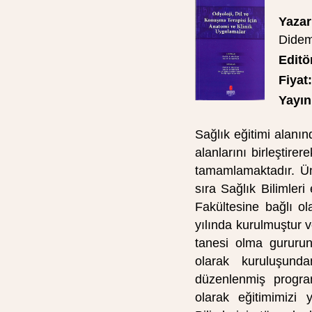
Yazar
Didem
Editö
Fiyat:
Yayın 
Sağlık eğitimi alanı
alanlarını birleştirer
tamamlamaktadır. Üni
sıra Sağlık Bilimleri
Fakültesine bağlı o
yılında kurulmuştur v
tanesi olma gururun
olarak kuruluşund
düzenlenmiş program
olarak eğitimimizi 