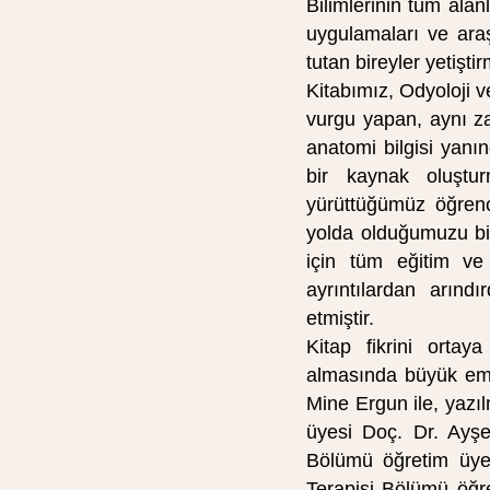
Bilimlerinin tüm alanl
uygulamaları ve araş
tutan bireyler yetiştir
Kitabımız, Odyoloji v
vurgu yapan, aynı z
anatomi bilgisi yanı
bir kaynak oluştur
yürüttüğümüz öğrenci
yolda olduğumuzu bizl
için tüm eğitim ve 
ayrıntılardan arınd
etmiştir.
Kitap fikrini ortay
almasında büyük eme
Mine Ergun ile, yazıl
üyesi Doç. Dr. Ayşe
Bölümü öğretim üye
Terapisi Bölümü öğr