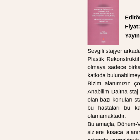
Editö
Fiyat:
Yayın 
Sevgili stajyer arkada
Plastik Rekonstrükti
olmaya sadece birka
katkıda bulunabilmeyi
Bizim alanımızın ço
Anabilim Dalına staj 
olan bazı konuları st
bu hastaları bu ka
olamamaktadır.
Bu amaçla, Dönem-V P
sizlere kısaca alanım